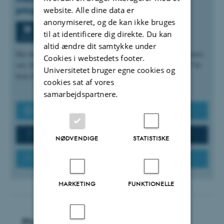
program 2026
website. Alle dine data er
anonymiseret, og de kan ikke bruges
Fredag
28.
august 2026,
kl. 12:00
28
til at identificere dig direkte. Du kan
online
AUG.
altid ændre dit samtykke under
Har du en god ide til et internationalt projekt, og vil du høre mere
Cookies i webstedets footer.
om, hvordan du søger om seed-funding midler hos Circle U.? Så
Universitetet bruger egne cookies og
kom til online…
cookies sat af vores
samarbejdspartnere.
Flere nyheder fra Aarhus BSS
Information og nyheder fra AU
NØDVENDIGE
STATISTISKE
Flere arrangementer fra Aarhus BSS
MARKETING
FUNKTIONELLE
Ph.d.-informationer