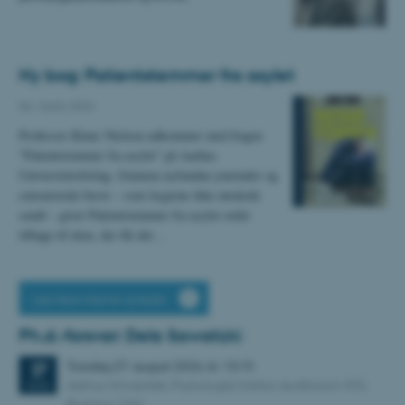
Ny bog: Patientstemmer fra asylet
06. marts 2026
Professor Klaus Nielsen udkommer med bogen
"Patientstemmer fra asylet" på Aarhus
Universitetsforlag. Gennem nyfundne journaler og
censurerede breve – som lægerne ikke ønskede
sendt – giver Patientstemmer fra asylet ordet
tilbage til dem, der fik det…
Læs flere interne nyheder
Ph.d.-forsvar: Dela Sawatzki
Torsdag
27.
august 2026,
kl. 13:15
27
Aarhus Universitet, Psykologisk Institut, Auditorium 455,
AUG.
Bygning 1342