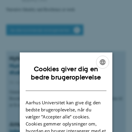
Narrative Identity and Resilience at work
Se alle kommende arrangementer
Nyheder fra Aarhus BSS
Hun var på fornavn med hundredvis af
Cookies giver dig en
studerende
ENGLISH
bedre brugeroplevelse
04. august 2026
DANISH
Generationer af studerende husker matematikeren Vibeke
Borchsenius for hendes brændende engagement og sjældne evne til
Aarhus Universitet kan give dig den
at få selv de største…
bedste brugeroplevelse, når du
vælger ”Accepter alle” cookies.
Arrangementer fra Aarhus BSS
Cookies gemmer oplysninger om,
hvordan en bruger interagerer med et
Infomøde om Circle U.'s seed funding-