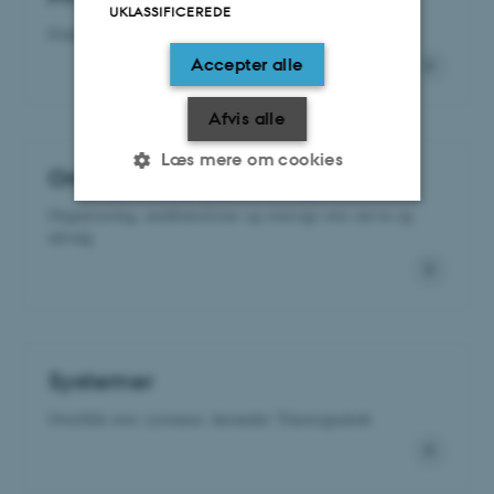
UKLASSIFICEREDE
Find ph.d.-kurser, regler og retningslinjer
Accepter alle
Afvis alle
Læs mere om cookies
Om instituttet
Organisering, medlemslister og oversigt over nævn og
udvalg
Nødvendige
Statistiske
Marketing
Funktionelle
Uklassificerede
Nødvendige cookies hjælper
Systemer
med at gøre hjemmesiden
Overblik over systemer, herunder Timeregnskab
brugbar ved at aktivere nogle
grundlæggende funktioner
som navigation mm.