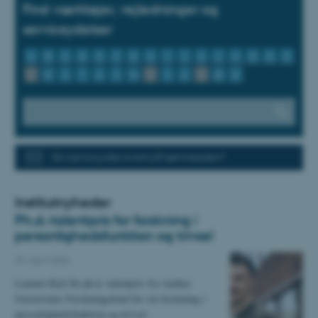
Find værktøjer, vejledninger og
serviceydelser
A
B
C
D
E
F
G
H
I
J
K
L
M
N
O
P
Q
R
S
T
U
V
W
X
Y
Z
Æ
Ø
Å
Din nye bog eller event på hjemmesiden?
Institutnyheder
Ph.d.-talentpris for forskning i
personlighedsfunktion og trivsel
29. april 2026
Lennart Kiel får ph.d.-talentpris fra Aarhus
Universitets Forskningsfond for sin forskning i
personlighedsfunktion og trivsel.