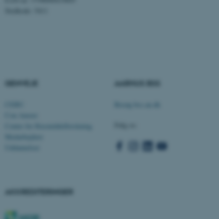
Stedkode: 5411
ASP.NET_SessionId
Microsoft Corporation
.au.dk
GENVEJE
AARHUS BSS
JSESSIONID
Oracle Corporation
CEBU
Besøg bss.au.dk
.au.dk
Con Amore
Følg os:
Center for Rusmiddelforskning
Medarbejdere
ARRAffinity
Microsoft Corporation
Uddannelser
.mitstudie.au.dk
AKKREDITERINGER
esctx
Microsoft Corporation
.login.microsoftonline.com