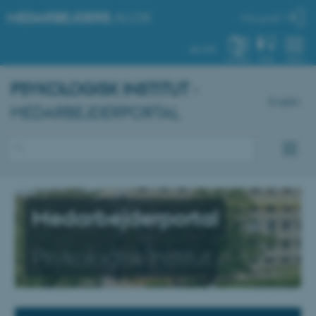
MEDARBEJDERE
.AU.DK
Min profil
AU.DK
SYSTEM
FIND
MENU
PSYKOLOGISK INSTITUT
-
English
MEDARBEJDERPORTAL
Medarbejderportal
Psykologisk Institut