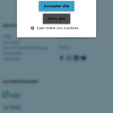
Accepter alle
Afvis alle
GENVEJE
AARHUS BSS
Læs mere om cookies
CEBU
Besøg bss.au.dk
Con Amore
Følg os:
Nødvendige
Statistiske
Marketing
Center for Rusmiddelforskning
Medarbejdere
Funktionelle
Uklassificerede
Uddannelser
Nødvendige cookies hjælper
AKKREDITERINGER
med at gøre hjemmesiden
brugbar ved at aktivere nogle
grundlæggende funktioner
som navigation mm.
Hjemmesiden kan ikke