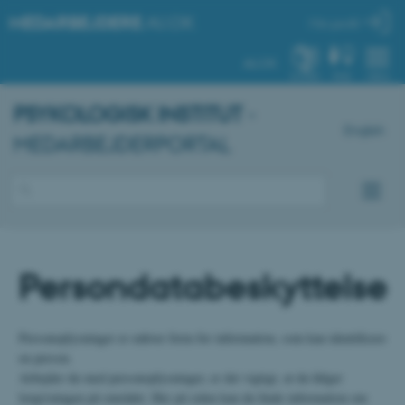
MEDARBEJDERE
.AU.DK
Min profil
AU.DK
SYSTEM
FIND
MENU
PSYKOLOGISK INSTITUT
-
English
MEDARBEJDERPORTAL
Persondatabeskyttelse
Personoplysninger er enhver form for information, som kan identificere
en person.
Arbejder du med personoplysninger, er det vigtigt, at du følger
lovgivningen på området. Her på siden kan du finde information om