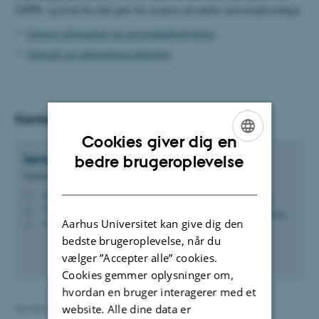
GDPR, og hvad du skal gøre for at passe på andres personoplysninger.
Generel information om persondatabeskyttelse
Generelt om informationssikkerhed
Kontakt
Cookies giver dig en
ENGLISH
Søren
Christensen
bedre brugeroplevelse
Akademisk medarbejder
DANISH
sc@psy.au.dk
M
1351, 322
H
+4587165876
Aarhus Universitet kan give dig den
P
bedste brugeroplevelse, når du
vælger ”Accepter alle” cookies.
Cookies gemmer oplysninger om,
hvordan en bruger interagerer med et
website. Alle dine data er
Revideret 01.06.2026
-
Aarhus BSS