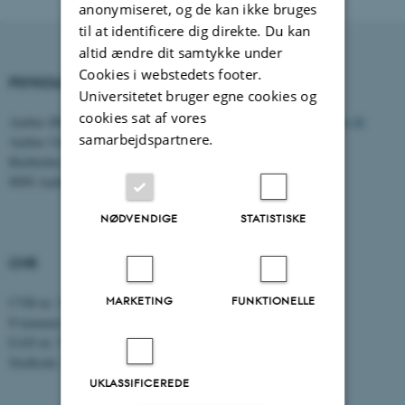
anonymiseret, og de kan ikke bruges
til at identificere dig direkte. Du kan
altid ændre dit samtykke under
Cookies i webstedets footer.
PSYKOLOGISK INSTITUT
KONTAKT
Universitetet bruger egne cookies og
cookies sat af vores
Aarhus BSS
E-mail:
psykologi@psy.au.dk
samarbejdspartnere.
Aarhus Universitet
Bartholins Allé 11
8000 Aarhus C
NØDVENDIGE
STATISTISKE
CVR
MARKETING
FUNKTIONELLE
CVR-nr: 31119103
P-nummer: 1016397225
EAN-nr: 5798000419605
Stedkode: 5411
UKLASSIFICEREDE